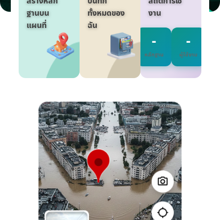
สร้างหลัก
บันทึก
สถิติการใช้
ฐานบน
ทั้งหมดของ
งาน
แผนที่
ฉัน
-
-
หลักฐาน
ผู้ใช้งาน